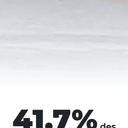
41
.7%
des