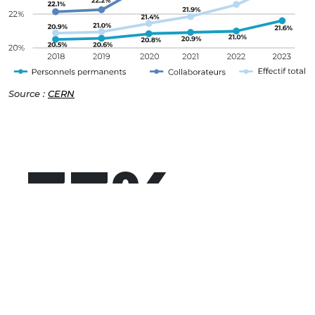
Source :
CERN
33
%
de jeunes
femmes dans les écoles
d'ingénieurs (baromètre
2023 de la conférence des