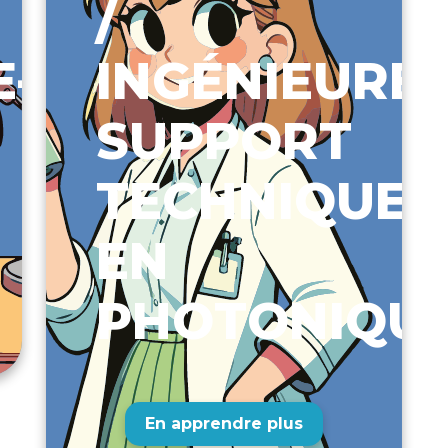
/
-
INGÉNIEURE
SUPPORT
TECHNIQUE
EN
PHOTONIQU
En apprendre plus