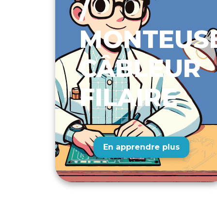
/
MONTEUSE
CÂBLEUR
FILAIRE
En apprendre plus