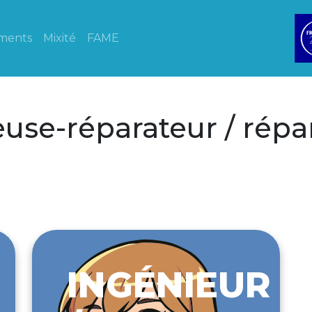
ments
Mixité
FAME
use-réparateur / répar
INGÉNIEUR