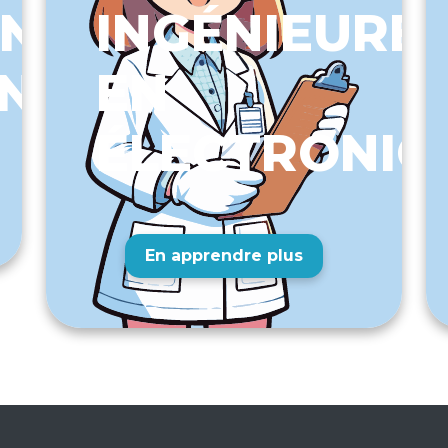
ENNE
INGÉNIEURE
NTATION
EN
ÉLECTRONIQ
En apprendre plus