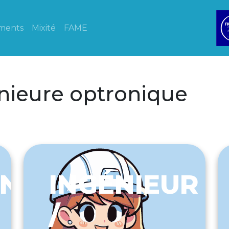
ments
Mixité
FAME
énieure optronique
EN
INGÉNIEUR
/