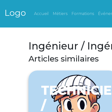
Accueil
Métiers
Formations
Événe
Ingénieur / Ing
Articles similaires
TECHNICI
/