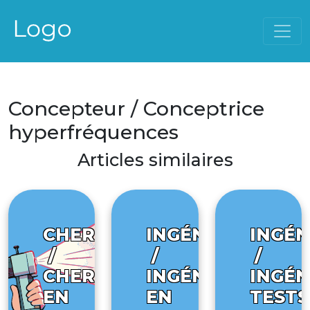
Concepteur / Conceptrice
hyperfréquences
Articles similaires
CHERCHEUR
INGÉNIEUR
INGÉN
/
/
/
CHERCHEUSE
INGÉNIEURE
INGÉN
EN
EN
TESTS