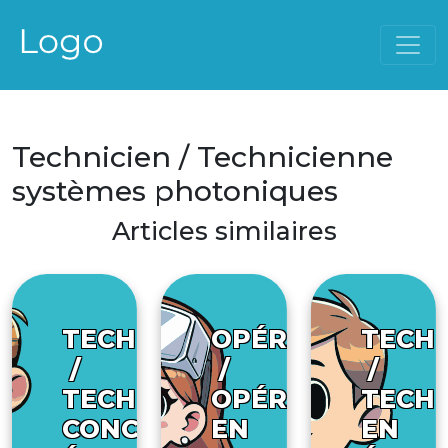
Technicien / Technicienne
systèmes photoniques
Articles similaires
TECHNICIEN
OPÉRATEUR
TECHN
/
/
/
TECHNICIENNE
OPÉRATRICE
TECHN
CONCEPTION
EN
EN