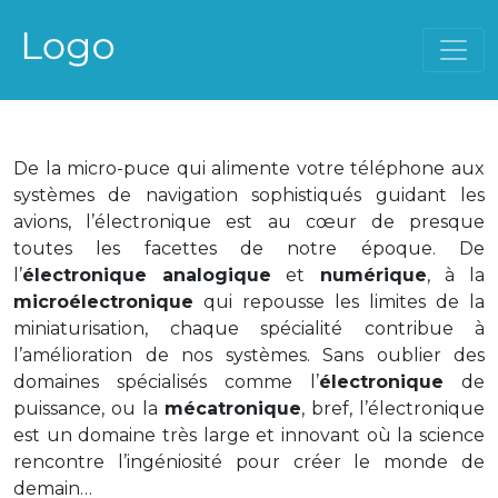
De la micro-puce qui alimente votre téléphone aux
systèmes de navigation sophistiqués guidant les
avions, l’électronique est au cœur de presque
toutes les facettes de notre époque. De
l’
électronique analogique
et
numérique
, à la
microélectronique
qui repousse les limites de la
miniaturisation, chaque spécialité contribue à
l’amélioration de nos systèmes. Sans oublier des
domaines spécialisés comme l’
électronique
de
puissance, ou la
mécatronique
, bref, l’électronique
est un domaine très large et innovant où la science
rencontre l’ingéniosité pour créer le monde de
demain…