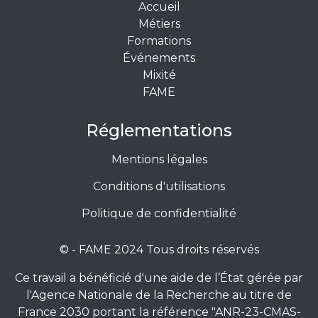
Accueil
Métiers
Formations
Événements
Mixité
FAME
Réglementations
Mentions légales
Conditions d'utilisations
Politique de confidentialité
© - FAME 2024 Tous droits réservés
Ce travail a bénéficié d'une aide de l’État gérée par
l'Agence Nationale de la Recherche au titre de
France 2030 portant la référence "ANR-23-CMAS-