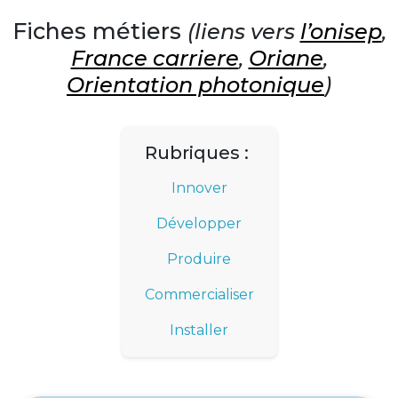
Fiches métiers
(liens vers
l’onisep
,
France carriere
,
Oriane
,
Orientation photonique
)
Rubriques :
Innover
Développer
Produire
Commercialiser
Installer