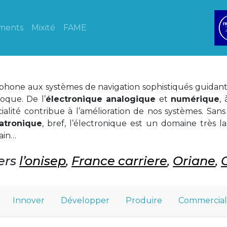
ments
Mixité
FAME
phone aux systèmes de navigation sophistiqués guidant 
oque. De l’
électronique analogique
et
numérique
,
écialité contribue à l’amélioration de nos systèmes. Sa
atronique
, bref, l’électronique est un domaine très 
ain…
vers
l’onisep
,
France carriere
,
Oriane
,
Innover
Développer
Produire
Commercial