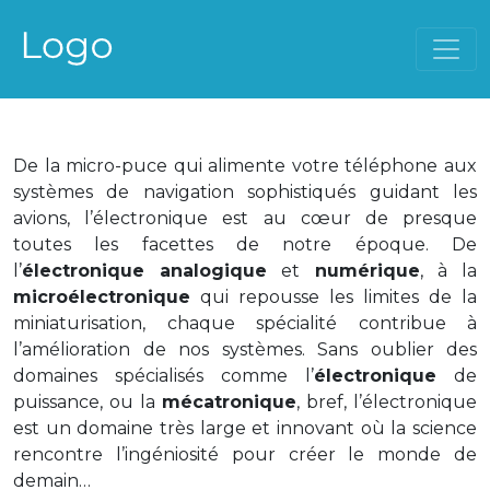
De la micro-puce qui alimente votre téléphone aux
systèmes de navigation sophistiqués guidant les
avions, l’électronique est au cœur de presque
toutes les facettes de notre époque. De
l’
électronique analogique
et
numérique
, à la
microélectronique
qui repousse les limites de la
miniaturisation, chaque spécialité contribue à
l’amélioration de nos systèmes. Sans oublier des
domaines spécialisés comme l’
électronique
de
puissance, ou la
mécatronique
, bref, l’électronique
est un domaine très large et innovant où la science
rencontre l’ingéniosité pour créer le monde de
demain…