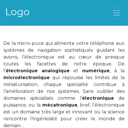
De la micro-puce qui alimente votre téléphone aux
systèmes de navigation sophistiqués guidant les
avions, l’électronique est au cœur de presque
toutes les facettes de notre époque. De
l’
électronique analogique
et
numérique
, à la
microélectronique
qui repousse les limites de la
miniaturisation, chaque spécialité contribue à
l’amélioration de nos systèmes. Sans oublier des
domaines spécialisés comme l’
électronique
de
puissance, ou la
mécatronique
, bref, l’électronique
est un domaine très large et innovant où la science
rencontre l’ingéniosité pour créer le monde de
demain…