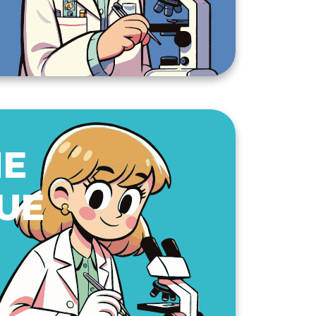
NE
UE