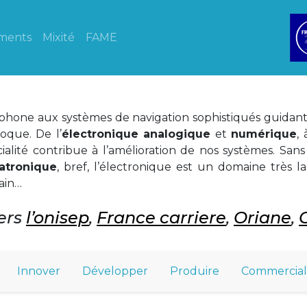
ments
Mixité
FAME
phone aux systèmes de navigation sophistiqués guidant 
oque. De l’
électronique analogique
et
numérique
,
écialité contribue à l’amélioration de nos systèmes. Sa
atronique
, bref, l’électronique est un domaine très 
ain…
vers
l’onisep
,
France carriere
,
Oriane
,
Innover
Développer
Produire
Commercial