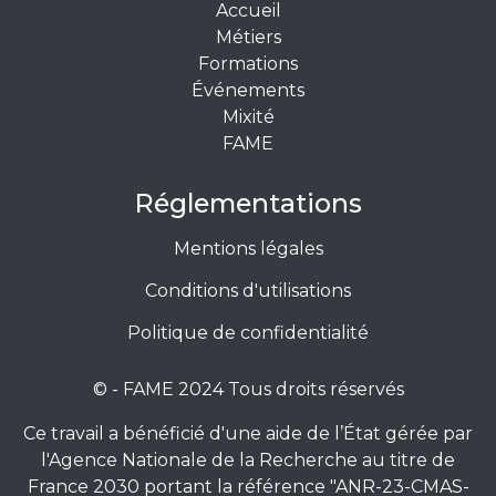
Accueil
Métiers
Formations
Événements
Mixité
FAME
Réglementations
Mentions légales
Conditions d'utilisations
Politique de confidentialité
© - FAME 2024 Tous droits réservés
Ce travail a bénéficié d'une aide de l’État gérée par
l'Agence Nationale de la Recherche au titre de
France 2030 portant la référence "ANR-23-CMAS-