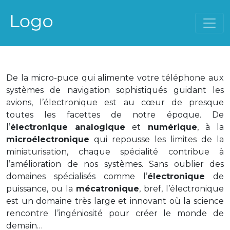
De la micro-puce qui alimente votre téléphone aux
systèmes de navigation sophistiqués guidant les
avions, l’électronique est au cœur de presque
toutes les facettes de notre époque. De
l’
électronique analogique
et
numérique
, à la
microélectronique
qui repousse les limites de la
miniaturisation, chaque spécialité contribue à
l’amélioration de nos systèmes. Sans oublier des
domaines spécialisés comme l’
électronique
de
puissance, ou la
mécatronique
, bref, l’électronique
est un domaine très large et innovant où la science
rencontre l’ingéniosité pour créer le monde de
demain…