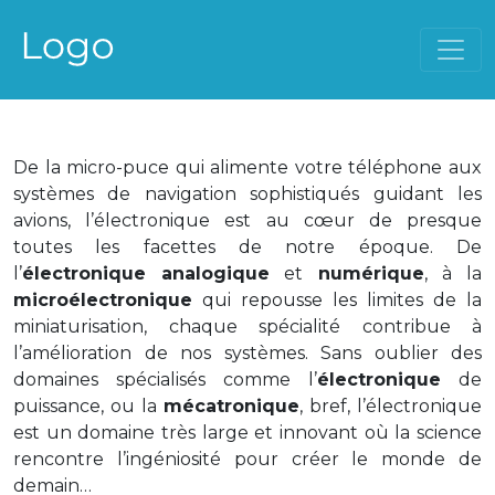
De la micro-puce qui alimente votre téléphone aux
systèmes de navigation sophistiqués guidant les
avions, l’électronique est au cœur de presque
toutes les facettes de notre époque. De
l’
électronique analogique
et
numérique
, à la
microélectronique
qui repousse les limites de la
miniaturisation, chaque spécialité contribue à
l’amélioration de nos systèmes. Sans oublier des
domaines spécialisés comme l’
électronique
de
puissance, ou la
mécatronique
, bref, l’électronique
est un domaine très large et innovant où la science
rencontre l’ingéniosité pour créer le monde de
demain…