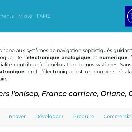
ments
Mixité
FAME
phone aux systèmes de navigation sophistiqués guidant 
oque. De l’
électronique analogique
et
numérique
,
écialité contribue à l’amélioration de nos systèmes. Sa
atronique
, bref, l’électronique est un domaine très 
ain…
vers
l’onisep
,
France carriere
,
Oriane
,
Innover
Développer
Produire
Commercial