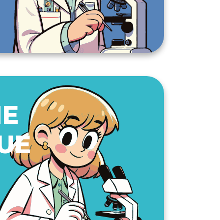
NE
UE