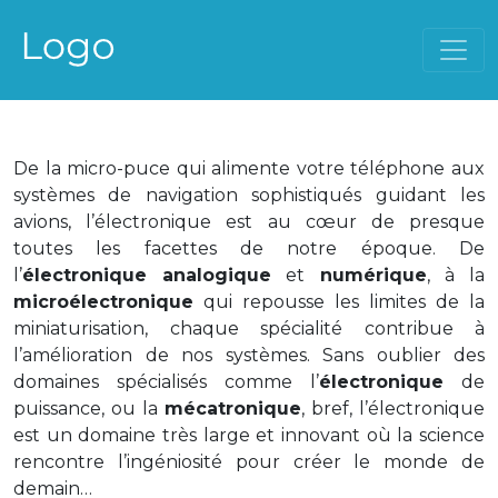
De la micro-puce qui alimente votre téléphone aux
systèmes de navigation sophistiqués guidant les
avions, l’électronique est au cœur de presque
toutes les facettes de notre époque. De
l’
électronique analogique
et
numérique
, à la
microélectronique
qui repousse les limites de la
miniaturisation, chaque spécialité contribue à
l’amélioration de nos systèmes. Sans oublier des
domaines spécialisés comme l’
électronique
de
puissance, ou la
mécatronique
, bref, l’électronique
est un domaine très large et innovant où la science
rencontre l’ingéniosité pour créer le monde de
demain…