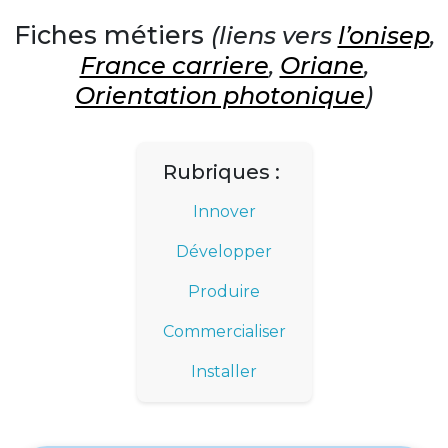
Fiches métiers
(liens vers
l’onisep
,
France carriere
,
Oriane
,
Orientation photonique
)
Rubriques :
Innover
Développer
Produire
Commercialiser
Installer